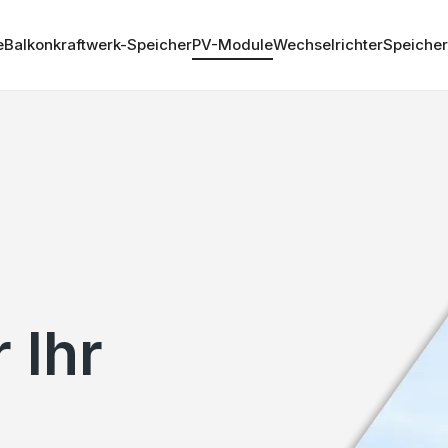
e
Balkonkraftwerk-Speicher
PV-Module
Wechselrichter
Speicher
 Ihr