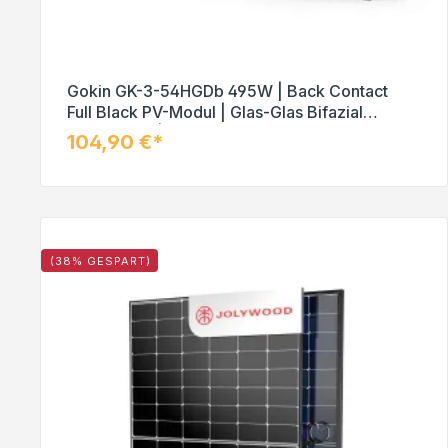
Gokin GK-3-54HGDb 495W | Back Contact
Full Black PV-Modul | Glas-Glas Bifazial
Solarmodul | Palettenpreis (37 Stk.)
104,90 €*
(38% GESPART)