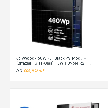
Jolywood 460W Full Black PV-Modul –
(Bifazial | Glas-Glas) – JW-HD96N-R2 –
Solar Panel
Ab
63,90 €*
In den Warenkorb