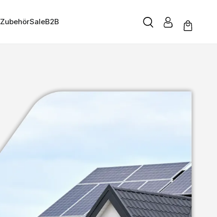
Zubehör
Sale
B2B