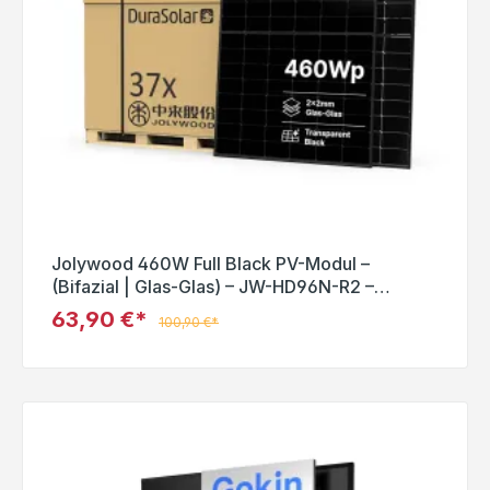
Jolywood 460W Full Black PV-Modul –
(Bifazial | Glas-Glas) – JW-HD96N-R2 –
Palettenpreis (37 Stk.) – Solar Panel
63,90 €*
100,90 €*