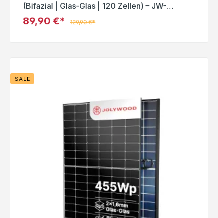
(Bifazial | Glas-Glas | 120 Zellen) – JW-
HD120N-R3 – Solar Panel
89,90 €*
129,90 €*
SALE