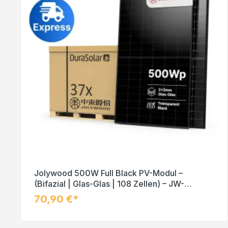
Jolywood 500W Full Black PV-Modul –
(Bifazial | Glas-Glas | 108 Zellen) – JW-
HD108N-R2 – Palettenpreis (37 Stk.) – Solar
70,90 €*
Panel
In den Warenkorb