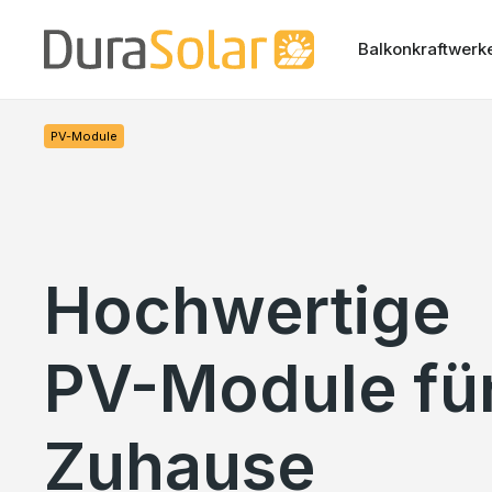
che springen
Zur Hauptnavigation springen
Balkonkraftwerk
PV-Module
Hochwertige
PV-Module für
Zuhause