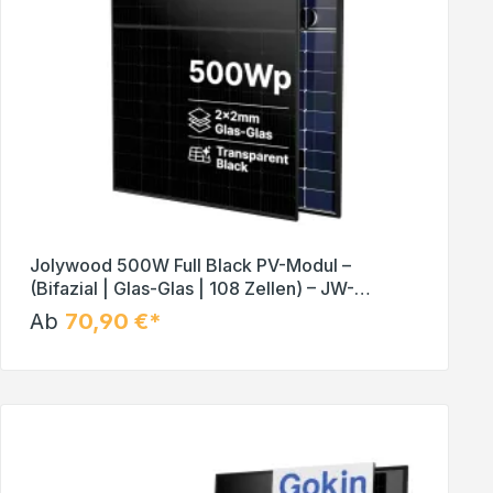
Jolywood 500W Full Black PV-Modul –
(Bifazial | Glas-Glas | 108 Zellen) – JW-
HD108N-R2 – Solar Panel
Ab
70,90 €*
In den Warenkorb