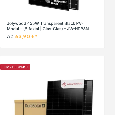
Jolywood 455W Transparent Black PV-
Modul – (Bifazial | Glas-Glas) – JW-HD96N-
R2 – Solar Panel
Ab
63,90 €*
(38% GESPART)