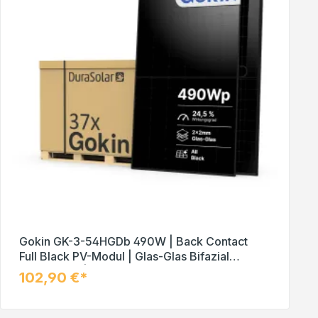
Gokin GK-3-54HGDb 490W | Back Contact
Full Black PV-Modul | Glas-Glas Bifazial
Solarmodul | Palettenpreis (37 Stk.)
102,90 €*