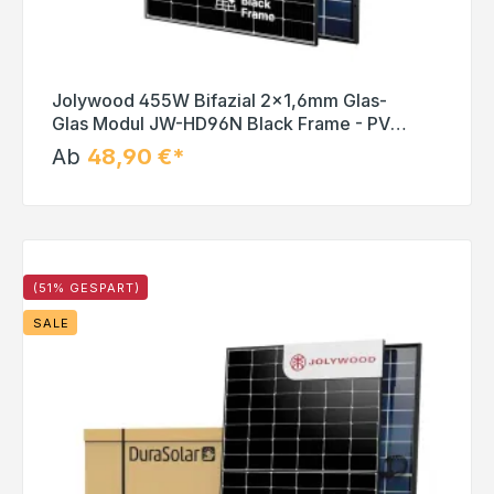
Jolywood 455W Bifazial 2x1,6mm Glas-
Glas Modul JW-HD96N Black Frame - PV
Solar Panel
Ab
48,90 €*
(51% GESPART)
SALE