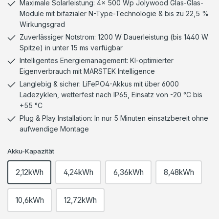
Maximale Solarleistung: 4× 500 Wp Jolywood Glas-Glas-
Module mit bifazialer N-Type-Technologie & bis zu 22,5 %
Wirkungsgrad
Zuverlässiger Notstrom: 1200 W Dauerleistung (bis 1440 W
Spitze) in unter 15 ms verfügbar
Intelligentes Energiemanagement: KI-optimierter
Eigenverbrauch mit MARSTEK Intelligence
Langlebig & sicher: LiFePO4-Akkus mit über 6000
Ladezyklen, wetterfest nach IP65, Einsatz von -20 °C bis
+55 °C
Plug & Play Installation: In nur 5 Minuten einsatzbereit ohne
aufwendige Montage
Akku-Kapazität
2,12kWh
4,24kWh
6,36kWh
8,48kWh
10,6kWh
12,72kWh