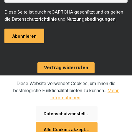
Diese Seite ist durch reCAPTCHA geschützt und es gelten
die
Datenschutzrichtlinie
und
Nutzungsbedingungen
.
Abonnieren
Vertrag widerrufen
Diese Website verwendet Cookies, um Ihnen die
bestmögliche Funktionalität bieten zu können...
Mehr
Informationen
.
© 2026 Dura-Solar 🇩🇪
Datenschutzeinstellungen
* Alle Preise inkl. gesetzl. Mehrwertsteuer zzgl.
Versandkosten
und ggf.
Alle Cookies akzeptieren
Nachnahmegebühren, wenn nicht anders angegeben.