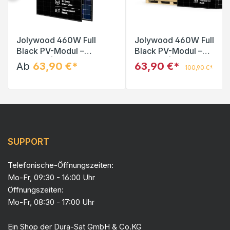
Jolywood 460W Full
Jolywood 460W Full
Black PV-Modul –
Black PV-Modul –
(Bifazial | Glas-Glas) –
(Bifazial | Glas-Glas) –
Ab
63,90 €*
63,90 €*
100,90 €*
JW-HD96N-R2 – Solar
JW-HD96N-R2 –
Panel
Palettenpreis (37 Stk.)
– Solar Panel
SUPPORT
Telefonische-Öffnungszeiten:
Mo-Fr, 09:30 - 16:00 Uhr
Öffnungszeiten:
Mo-Fr, 08:30 - 17:00 Uhr
Ein Shop der
Dura-Sat GmbH & Co.KG