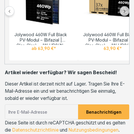
Jolywood 460W Full Black
Jolywood 460W Full Blac
PV-Modul – (Bifazial |
PV-Modul – (Bifazial |
Glas-Glas) – JW-HD96N-
Glas-Glas) – JW-HD96N-
ab 63,90 €*
63,90 €*
R2 – Solar Panel Menge: 1
R2 – Palettenpreis (37
Stück
Stk.) – Solar Panel Menge
1 Palette
Artikel wieder verfügbar? Wir sagen Bescheid!
Dieser Artikel ist derzeit nicht auf Lager. Tragen Sie Ihre E-
Mail-Adresse ein und wir benachrichtigen Sie einmalig,
sobald er wieder verfügbar ist.
Benachrichtigen
Diese Seite ist durch reCAPTCHA geschützt und es gelten
die
Datenschutzrichtlinie
und
Nutzungsbedingungen
.