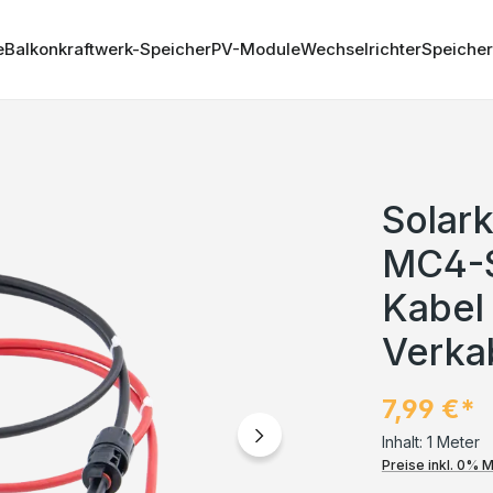
e
Balkonkraftwerk-Speicher
PV-Module
Wechselrichter
Speicher
Solar
MC4-S
Kabel
Verka
7,99 €*
Inhalt:
1 Meter
Preise inkl. 0% 