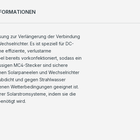
NFORMATIONEN
ösung zur Verlängerung der Verbindung
selrichter. Es ist speziell für DC-
 effiziente, verlustarme
l bereits vorkonfektioniert, sodass ein
ässigen MC4-Stecker sind sichere
ichen Solarpaneelen und Wechselrichter
aubdicht und gegen Strahlwasser
enen Wetterbedingungen geeignet ist.
rer Solarstromsysteme, indem sie die
benötigt wird.