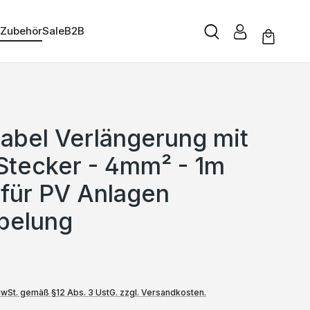
Zubehör
Sale
B2B
kabel Verlängerung mit
tecker - 4mm² - 1m
 für PV Anlagen
belung
MwSt. gemäß §12 Abs. 3 UstG. zzgl. Versandkosten.