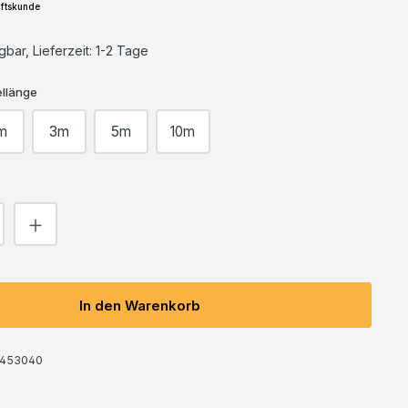
ftskunde
bar, Lieferzeit: 1-2 Tage
llänge
m
3m
5m
10m
Anzahl: Gib den gewünschten Wert ein o
In den Warenkorb
453040