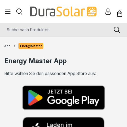
nhalt springen
App
EnergyMaster
Energy Master App
Bitte wählen Sie den passenden App Store aus: