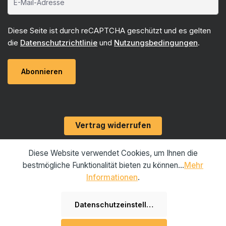
Diese Seite ist durch reCAPTCHA geschützt und es gelten
die
Datenschutzrichtlinie
und
Nutzungsbedingungen
.
Abonnieren
Vertrag widerrufen
Diese Website verwendet Cookies, um Ihnen die
bestmögliche Funktionalität bieten zu können...
Mehr
Informationen
.
© 2026 Dura-Solar 🇩🇪
Datenschutzeinstellungen
* Alle Preise inkl. gesetzl. Mehrwertsteuer zzgl.
Versandkosten
und ggf.