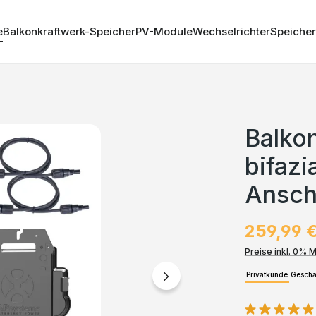
e
Balkonkraftwerk-Speicher
PV-Module
Wechselrichter
Speicher
Balko
bifazi
Ansch
259,99 
Preise inkl. 0% 
Privatkunde
Geschä