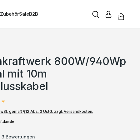
Zubehör
Sale
B2B
nkraftwerk 800W/940Wp
al mit 10m
lusskabel
€*
MwSt. gemäß §12 Abs. 3 UstG. zzgl. Versandkosten.
ftskunde
3 Bewertungen