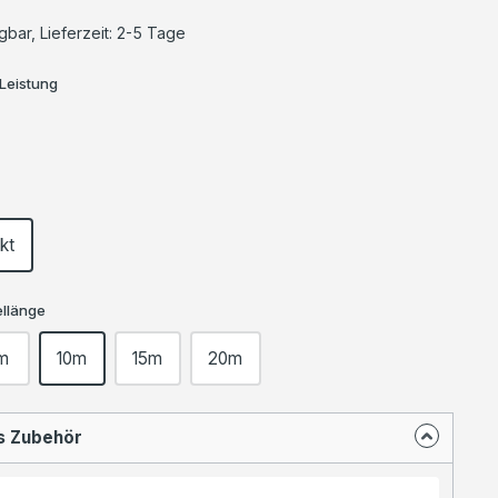
che Bewertung von 5 von 5 Sternen
gbar, Lieferzeit: 2-5 Tage
Leistung
kt
llänge
m
10m
15m
20m
s Zubehör